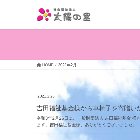
コ
ナ
ン
ビ
テ
ゲ
ン
ー
ツ
シ
へ
ョ
ス
ン
キ
に
ッ
移
HOME
2021年2月
プ
動
2021.2.26
吉田福祉基金様から車椅子を寄贈い
令和3年2月26日に、一般財団法人 吉田福祉基金 
ます。吉田福祉基金様、ありがとうございました。