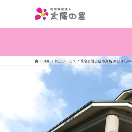
コ
ナ
ン
ビ
テ
ゲ
ン
ー
ツ
シ
へ
ョ
ス
ン
キ
に
ッ
移
HOME
施設サービス
居宅介護支援事業所 東部さわや
プ
動