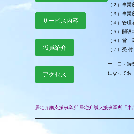
（２）事業
（３）事業
サービス内容
（４）管理
（５）開設年
（６）営 
職員紹介
（７）受 付 
土・日・時
になってお
アクセス
居宅介護支援事業所 居宅介護支援事業所「東