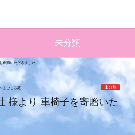
未分類
子を寄贈いただきました。
未分類
ムまごころ苑
社 様より 車椅子を寄贈いた