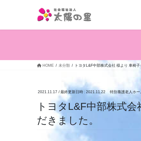
コ
ナ
ン
ビ
テ
ゲ
ン
ー
ツ
シ
へ
ョ
ス
ン
キ
に
ッ
移
HOME
未分類
トヨタL&F中部株式会社 様より 車椅
プ
動
2021.11.17
/ 最終更新日時 :
2021.11.22
特別養護老人ホー
トヨタL&F中部株式会
だきました。