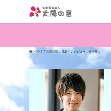
コ
ナ
ン
ビ
テ
ゲ
ン
ー
ツ
シ
へ
ョ
ス
ン
キ
に
ッ
移
HOME
採用情報
職員インタビュー 竹内亮太
プ
動