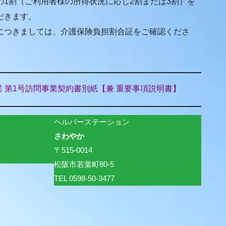
1割（ご利用者様の所得状況に応じ2割または3割）を
だきます。
につきましては、介護保険負担割合証をご確認くださ
 第1号訪問事業契約書別紙【兼 重要事項説明書】
ヘルパーステーション
さわやか
〒515-0014
）
松阪市若葉町80-5
TEL 0598-50-3477