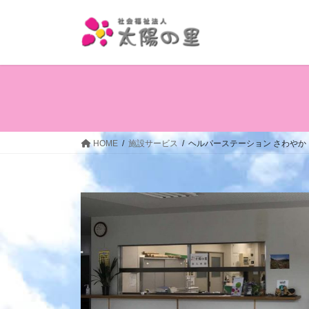
コ
ナ
ン
ビ
テ
ゲ
ン
ー
ツ
シ
へ
ョ
ス
ン
キ
に
ッ
移
HOME
施設サービス
ヘルパーステーション さわやか
プ
動