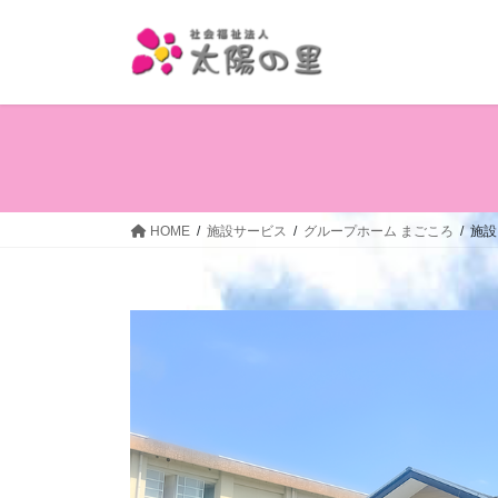
コ
ナ
ン
ビ
テ
ゲ
ン
ー
ツ
シ
へ
ョ
ス
ン
キ
に
ッ
移
HOME
施設サービス
グループホーム まごころ
施設
プ
動