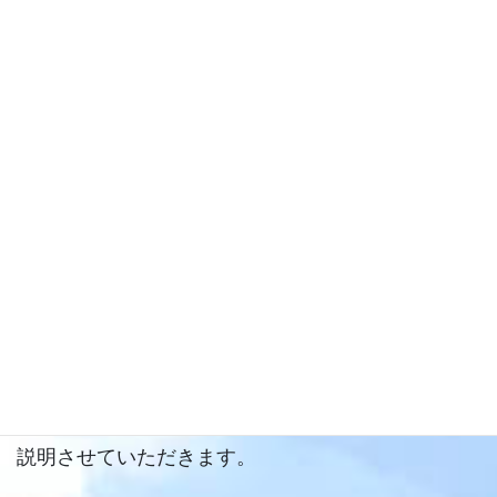
結果通知
面接調査と健康診断の結果をもとに入居判定委員会
を開催し、入居の可否を決定します。
ご入居が決定したら
ご契約
入居当日、もしくは入居日までに契約をしていた
だくようお願いいたします。契約書類には、入居契
約書・利用契約書等があります。契約時に詳しくご
説明させていただきます。