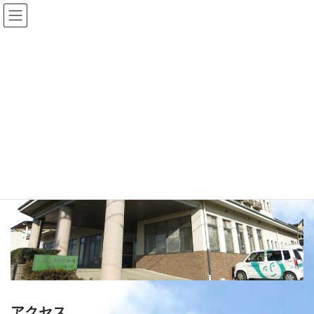
コ
ナ
ン
ビ
テ
ゲ
ン
ー
アクセス
ツ
シ
へ
ョ
ス
ン
HOME
施設サービス
デイサービスセンター さわやか苑
アクセス
キ
に
ッ
移
プ
動
アクセス